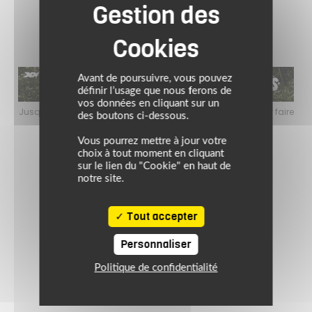
(4)
Avant de poursuivre, vous pouvez
définir l’usage que nous ferons de
vos données en cliquant sur un
 faire
Jusqu’au 24 août 2026, profitez de l’ambiance estivale pour faire
Ju
des boutons ci-dessous.
le plein de bons plans sur l’équipement motard !
Vous pourrez mettre à jour votre
choix à tout moment en cliquant
sur le lien du "Cookie" en haut de
notre site.
Tout accepter
Personnaliser
Politique de confidentialité