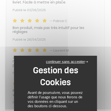
livret. Facile à mettre en place.
Publié le 03/06/2025
—
Patrick C.
Bon produit, mais pas très intuitif pour les
réglages
Publié le 28/04/2025
—
Laurent M.
Je n'ai pas encore réussi à paramétrer Mais ça
me semble bien quand j'aurai réussi à tout
continuer sans accepter
programmer merci
Publié le 26/04/2025
—
Ludovic G.
Pratique, son correct même avec bouchon anti
Avant de poursuivre, vous pouvez
vent
définir l’usage que nous ferons de
vos données en cliquant sur un
Publié le 21/04/2025
des boutons ci-dessous.