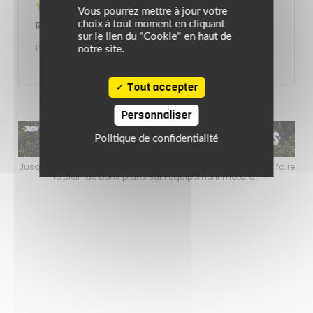
—
Jean-luc A.
Vous pourrez mettre à jour votre
Ras
choix à tout moment en cliquant
sur le lien du "Cookie" en haut de
Publié le 08/04/2025
notre site.
Tout accepter
Personnaliser
Politique de confidentialité
faire
Jusqu’au 24 août 2026, profitez de l’ambiance estivale pour faire
Jusq
le plein de bons plans sur l’équipement motard !