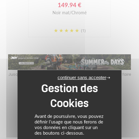
149.94 €
Noir mat/Chromé
(1)
faire
Jusqu’au 24 août 2026, profitez de l’ambiance estivale pour faire
Jusq
continuer sans accepter
le plein de bons plans sur l’équipement motard !
Avant de poursuivre, vous pouvez
définir l’usage que nous ferons de
vos données en cliquant sur un
des boutons ci-dessous.