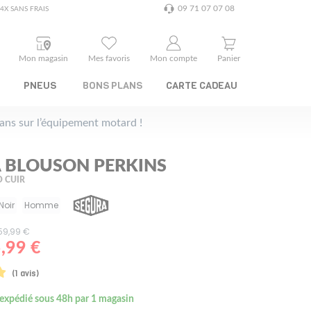
09 71 07 07 08
4X SANS FRAIS
Mon magasin
Mes favoris
Mon compte
Panier
PNEUS
BONS PLANS
CARTE CADEAU
plans sur l’équipement motard !
 BLOUSON PERKINS
 CUIR
Noir
Homme
459,99 €
,99 €
(1 avis)
 expédié sous 48h par 1 magasin