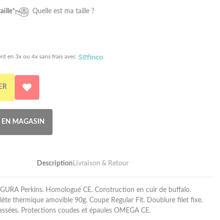
aille*
Quelle est ma taille ?
nt en 3x ou 4x sans frais avec
ER
R EN MAGASIN
Description
Livraison & Retour
EGURA Perkins. Homologué CE. Construction en cuir de buffalo.
te thermique amovible 90g. Coupe Regular Fit. Doublure filet fixe.
assées. Protections coudes et épaules OMEGA CE.