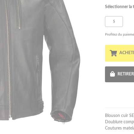
Sélectionner la t
S
Profitez du paieme
ACHET
RETIRE
Blouson cuir S
Doublure complè
Coutures matel