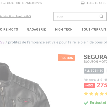
60 JOURS POUR CHANGER D'AVIS
RÉGLEZ EN 3X OU 
Satisfaction client : 4.8/5
OIRE MOTO
BAGAGERIE
HIGH TECH
TOUT-TERRAIN
SS
/ profitez de l’ambiance estivale pour faire le plein de bons 
SEGURA
PROMOS
BLOUSON MOTO
Ref: SCB1430
Prix conseillé : 
275
-40%
En stock et