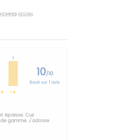
 HOMME
SEGURA
1
10
/10
Basé sur 1 avis
4
5
 épaisse. Cuir
ut de gamme. J'adoore