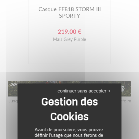
Casque FF818 STORM III
SPORTY
219.00 €
Matt Grey Purple
continuer sans accepter
faire
Jusqu’au 24 août 2026, profitez de l’ambiance estivale pour faire
Jusq
le plein de bons plans sur l’équipement motard !
Avant de poursuivre, vous pouvez
définir l’usage que nous ferons de