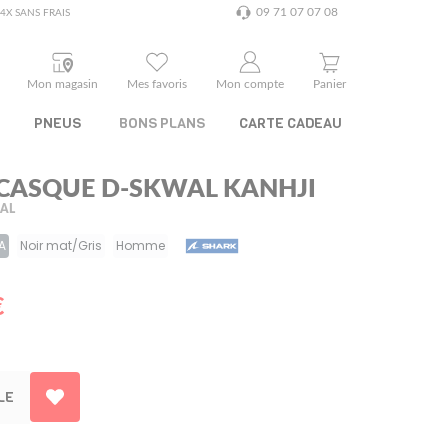
09 71 07 07 08
4X SANS FRAIS
Mon magasin
Mes favoris
Mon compte
Panier
PNEUS
BONS PLANS
CARTE CADEAU
CASQUE D-SKWAL KANHJI
RAL
A
Noir mat/Gris
Homme
€
LE