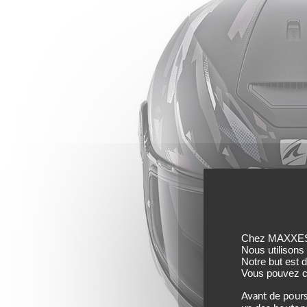
Chez MAXXESS,
Nous utilisons
Notre but est 
Vous pouvez co
Avant de pours