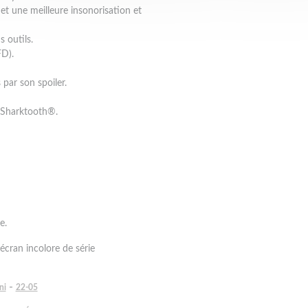
et une meilleure insonorisation et
 outils.
FD).
par son spoiler.
 Sharktooth®.
e.
écran incolore de série
-
ni
22-05