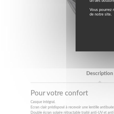
un des bouton
Vous pourrez m
de notre site.
Description
Pour votre confort
Casque intégral.
Ecran clair prédisposé à recevoir une lentille antibué
Double écran solaire rétractable traité anti-UV et anti