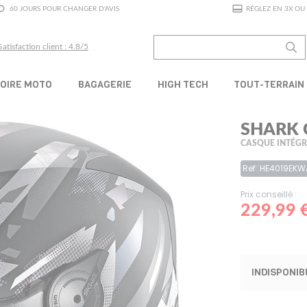
60 JOURS POUR CHANGER D'AVIS
RÉGLEZ EN 3X OU 
Satisfaction client : 4.8/5
OIRE MOTO
BAGAGERIE
HIGH TECH
TOUT-TERRAIN
SHARK 
CASQUE INTÉG
Ref: HE4019EKW
Prix conseillé :
229,99 
INDISPONIB