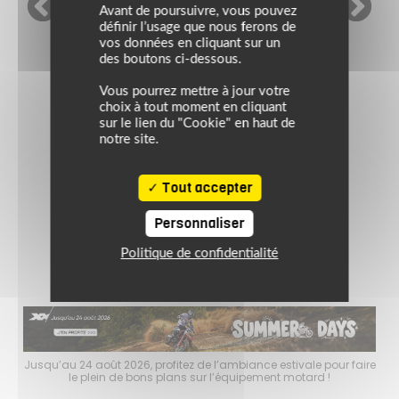
Avant de poursuivre, vous pouvez
définir l’usage que nous ferons de
SHOEI
vos données en cliquant sur un
des boutons ci-dessous.
Vous pourrez mettre à jour votre
Casque NEOTEC 3 UNI
choix à tout moment en cliquant
sur le lien du "Cookie" en haut de
notre site.
699.00 €
Tout accepter
noir mat
Personnaliser
(1)
Politique de confidentialité
faire
Jusqu’au 24 août 2026, profitez de l’ambiance estivale pour faire
Jusq
le plein de bons plans sur l’équipement motard !