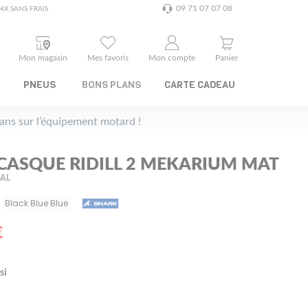
09 71 07 07 08
4X SANS FRAIS
Mon magasin
Mes favoris
Mon compte
Panier
PNEUS
BONS PLANS
CARTE CADEAU
plans sur l’équipement motard !
CASQUE RIDILL 2 MEKARIUM MAT
RAL
Black Blue Blue
€
si