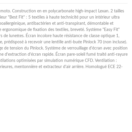
 moto. Construction en en polycarbonate high-impact Lexan. 2 tailles
rieur "Best Fit" : 5 textiles à haute technicité pour un intérieur ultra
poallergénique, antibactérien et anti-transpirant, démontable et
e ergonomique de fixation des textiles, breveté. Système "Easy Fit"
s de lunettes. Écran incolore haute résistance de classe optique 1,
re, prédisposé à recevoir une lentille anti-buée Pinlock 70 (non incluse).
age de tension du Pinlock. Système de verrouillage d'écran avec position
tème d'extraction d'écran rapide. Écran pare-soleil fumé traité anti-rayure
ntilations optimisées par simulation numérique CFD. Ventilation :
périeures, mentonnière et extracteur d'air arrière. Homologué ECE 22-