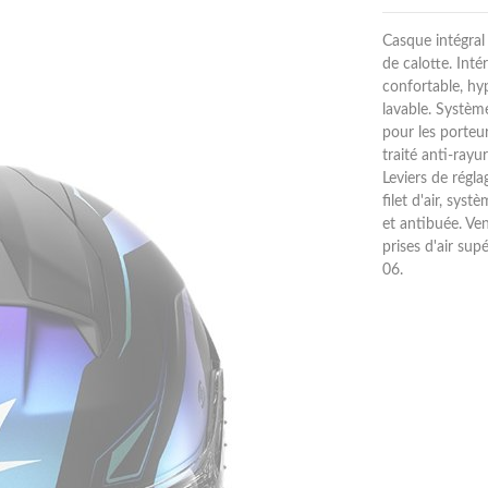
Casque intégral
de calotte. Inté
confortable, hy
lavable. Systèm
pour les porteur
traité anti-rayu
Leviers de régl
filet d'air, sys
et antibuée. Ve
prises d'air su
06.