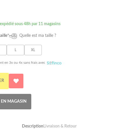
 expédié sous 48h par 11 magasins
aille*
Quelle est ma taille ?
L
XL
nt en 3x ou 4x sans frais avec
ER
R EN MAGASIN
Description
Livraison & Retour