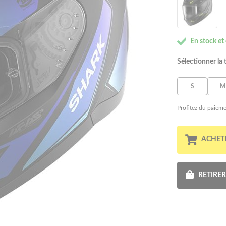
En stock et
Sélectionner la t
S
M
Profitez du paieme
ACHET
RETIRE