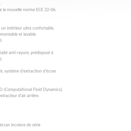
.
de la nouvelle norme ECE 22-06.
r un intérieur ultra confortable,
émontable et lavable.
é.
raité anti-rayure, prédisposé à
).
air, système d'extraction d'écran
FD (Computational Fluid Dynamics).
xtracteur d'air arrière.
écran incolore de série