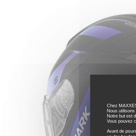
Chez MAXXESS,
Nous utilisons
Notre but est 
Vous pouvez co
Avant de pours