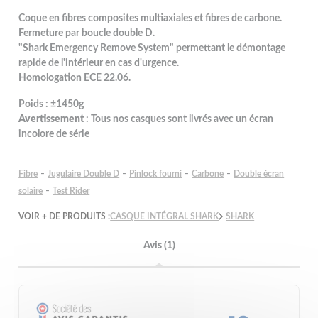
Coque en fibres composites multiaxiales et fibres de carbone.
Fermeture par boucle double D.
"Shark Emergency Remove System" permettant le démontage
rapide de l'intérieur en cas d'urgence.
Homologation ECE 22.06.
Poids : ±1450g
Avertissement
: Tous nos casques sont livrés avec un écran
incolore de série
-
-
-
-
Fibre
Jugulaire Double D
Pinlock fourni
Carbone
Double écran
-
solaire
Test Rider
VOIR + DE PRODUITS :
CASQUE INTÉGRAL SHARK
SHARK
Avis (1)