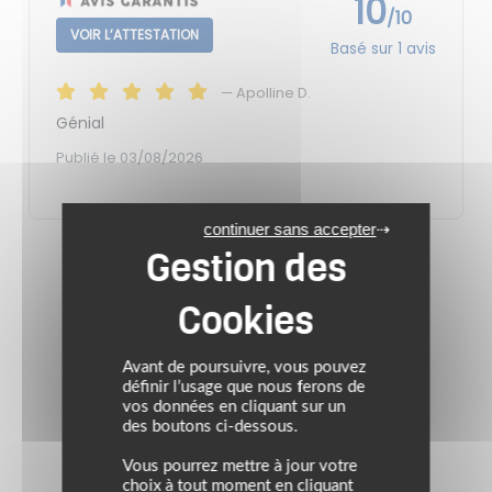
10
/10
VOIR L’ATTESTATION
Basé sur 1 avis
—
Apolline D.
Génial
Publié le 03/08/2026
continuer sans accepter
NOTRE SÉLECTION DE PRODUITS SIMILAIRES
À DÉCOUVRIR
Avant de poursuivre, vous pouvez
définir l’usage que nous ferons de
vos données en cliquant sur un
VIDÉO TEST
des boutons ci-dessous.
Vous pourrez mettre à jour votre
choix à tout moment en cliquant