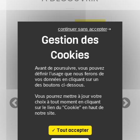
VIDÉO TEST
continuer sans accepter
Avant de poursuivre, vous pouvez
définir l’usage que nous ferons de
vos données en cliquant sur un
des boutons ci-dessous.
Vous pourrez mettre à jour votre
choix à tout moment en cliquant
-34%
sur le lien du "Cookie" en haut de
notre site.
HJC RPHA
PROMOS
Tout accepter
Casque RPHA 71 COZAD