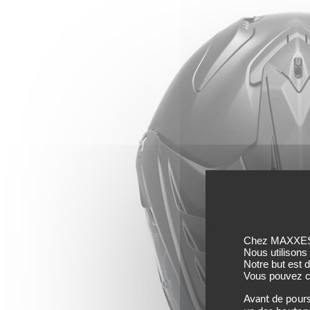
Chez MAXXESS,
Nous utilisons
Notre but est 
Vous pouvez co
Avant de pours