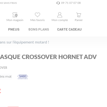
09 71 07 07 08
4X SANS FRAIS
Mon magasin
Mes favoris
Mon compte
Panier
PNEUS
BONS PLANS
CARTE CADEAU
plans sur l’équipement motard !
CASQUE CROSSOVER HORNET ADV
OVER
Gris mat
€