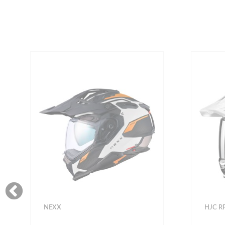
NEXX
HJC R