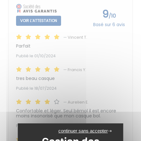
9
/10
VOIR L’ATTESTATION
Basé sur 6 avis
—
Vincent T.
Parfait
Publié le 01/10/2024
—
Francis Y.
tres beau casque
Publié le 18/07/2024
—
Aurelien E.
Confortable et léger. Seul bémol il est encore
moins insonorisé que mon casque bol.
Publié le 17/02/2024
continuer sans accepter
—
José T.