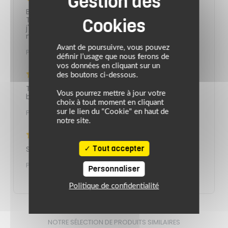
Bonne qualité, shoei en fait.
Très léger, assez confortable, habituellement
j'utilise un neotec 2, pas la même chose quand
même.
Avant de poursuivre, vous pouvez
Publié le 11/02/2024
définir l’usage que nous ferons de
vos données en cliquant sur un
—
Acheteur Vérifié
des boutons ci-dessous.
Très bon casque, léger confortable ,un peu
Vous pourrez mettre à jour votre
bruyant mais je m'en doutais
choix à tout moment en cliquant
sur le lien du "Cookie" en haut de
Publié le 10/05/2021
notre site.
—
Acheteur Vérifié
Tout accepter
Super casque! Confortable et très léger!
Publié le 01/10/2020
Personnaliser
Politique de confidentialité
NOTRE SÉLECTION DE PRODUITS SIMILAIRES