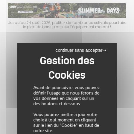
faire
Jusqu’au 24 août 2026, profitez de l’ambiance estivale pour faire
Jusq
le plein de bons plans sur l’équipement motard !
continuer sans accepter
Avant de poursuivre, vous pouvez
définir l’usage que nous ferons de
vos données en cliquant sur un
des boutons ci-dessous.
Vous pourrez mettre à jour votre
choix à tout moment en cliquant
sur le lien du "Cookie" en haut de
notre site.