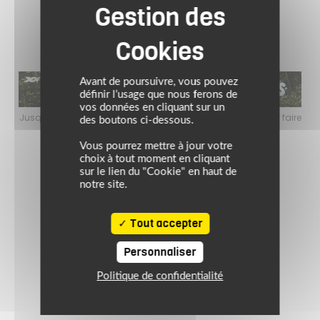
Avant de poursuivre, vous pouvez
définir l’usage que nous ferons de
vos données en cliquant sur un
faire
Jusqu’au 24 août 2026, profitez de l’ambiance estivale pour faire
Jusq
des boutons ci-dessous.
le plein de bons plans sur l’équipement motard !
Vous pourrez mettre à jour votre
choix à tout moment en cliquant
sur le lien du "Cookie" en haut de
notre site.
Tout accepter
Personnaliser
Politique de confidentialité