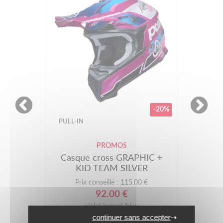
-20%
PULL-IN
PROMOS
Casque cross GRAPHIC +
KID TEAM SILVER
Prix conseillé : 115.00 €
92.00 €
violet/argent/bleu
continuer sans accepter