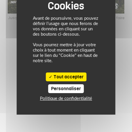
faire
Jusqu’au 24 août 2026, profitez de l’ambiance estivale pour faire
Jusq
Avant de poursuivre, vous pouvez
le plein de bons plans sur l’équipement motard !
définir l’usage que nous ferons de
vos données en cliquant sur un
des boutons ci-dessous.
Vous pourrez mettre à jour votre
choix à tout moment en cliquant
sur le lien du "Cookie" en haut de
notre site.
Tout accepter
Personnaliser
Politique de confidentialité