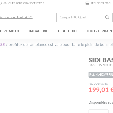
60 JOURS POUR CHANGER D'AVIS
RÉGLEZ EN 3X OU 
Satisfaction client : 4.8/5
OIRE MOTO
BAGAGERIE
HIGH TECH
TOUT-TERRAIN
SS
/ profitez de l’ambiance estivale pour faire le plein de bons 
SIDI B
BASKETS MOTO
Ref: MARXWPFUL
Prix conseillé :
199,01 
Disponibles aus