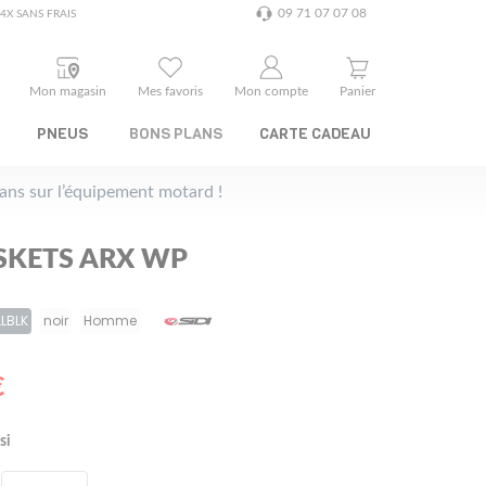
09 71 07 07 08
4X SANS FRAIS
Mon magasin
Mes favoris
Mon compte
Panier
PNEUS
BONS PLANS
CARTE CADEAU
plans sur l’équipement motard !
ASKETS ARX WP
LBLK
noir
Homme
€
si