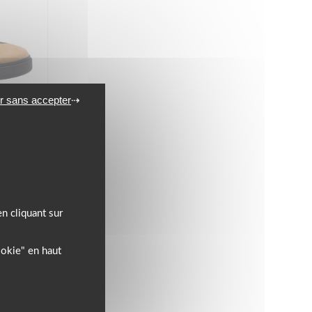
r sans accepter
P
n cliquant sur
ookie" en haut