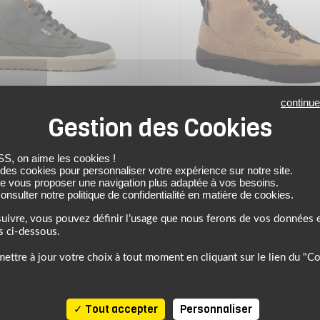
continue
SIDI
 on aime les cookies !
 des cookies pour personnaliser votre expérience sur notre site.
de vous proposer une navigation plus adaptée à vos besoins.
Baskets ARX WP
Baskets ARX W
nsulter notre politique de confidentialité en matière de cookies.
uivre, vous pouvez définir l’usage que nous ferons de vos données e
s ci-dessous.
199.01 €
199.00 €
ivy/castle
brun/noir
ettre à jour votre choix à tout moment en cliquant sur le lien du "C
Tout accepter
Personnaliser