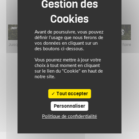
Avant de poursuivre, vous pouvez
définir l’usage que nous ferons de
vos données en cliquant sur un
faire
Jusqu’au 24 août 2026, profitez de l’ambiance estivale pour faire
Jusq
le plein de bons plans sur l’équipement motard !
des boutons ci-dessous.
Vous pourrez mettre à jour votre
choix à tout moment en cliquant
sur le lien du "Cookie" en haut de
notre site.
Tout accepter
Personnaliser
Politique de confidentialité