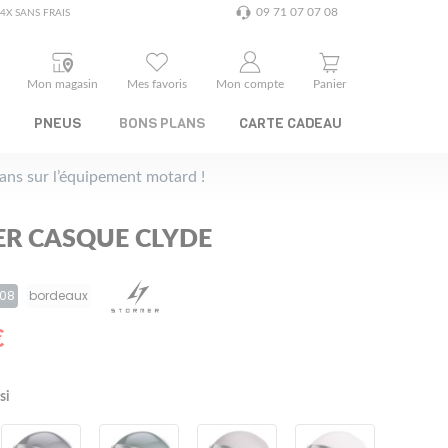
09 71 07 07 08
4X SANS FRAIS
Mon magasin
Mes favoris
Mon compte
Panier
PNEUS
BONS PLANS
CARTE CADEAU
plans sur l’équipement motard !
R CASQUE CLYDE
A08
bordeaux
€
si