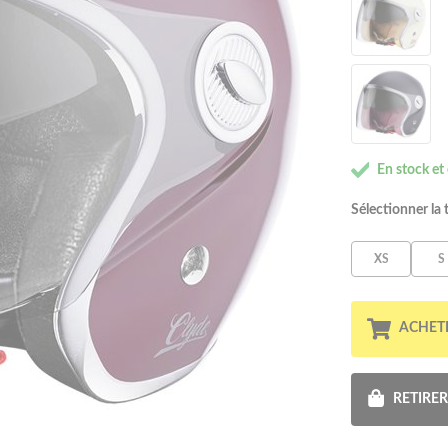
En stock et
Sélectionner la t
XS
S
ACHET
RETIRE