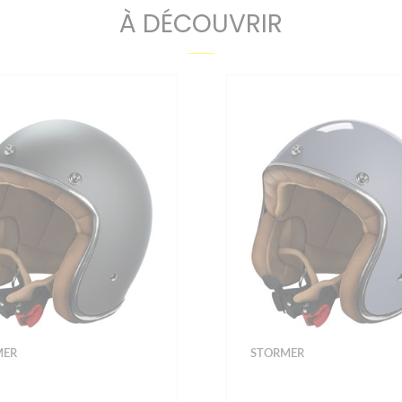
À DÉCOUVRIR
MER
HJC
PROMOS