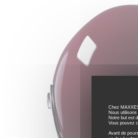
Chez MAXXESS,
Nous utilisons
Notre but est 
Vous pouvez co
Avant de pours