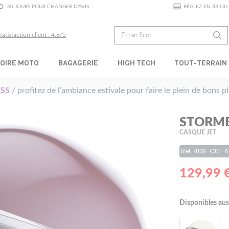
60 JOURS POUR CHANGER D'AVIS
RÉGLEZ EN 3X OU 
Satisfaction client : 4.8/5
OIRE MOTO
BAGAGERIE
HIGH TECH
TOUT-TERRAIN
SS
/ profitez de l’ambiance estivale pour faire le plein de bons 
STORME
CASQUE JET
Ref: 408-C01-
129,99 
Disponibles aus