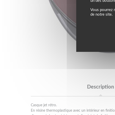
un des bouton
Vous pourrez m
de notre site.
Description
Casque jet rétro.
En résine thermoplastique avec un intérieur en finition