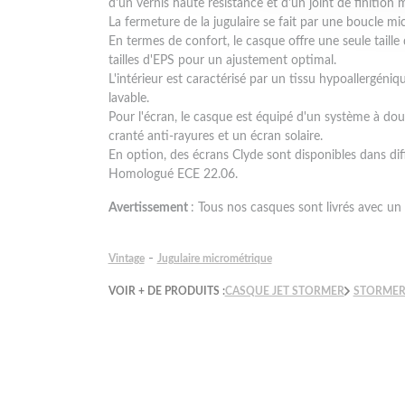
d'un vernis haute résistance et d'un joint de finition m
La fermeture de la jugulaire se fait par une boucle mi
En termes de confort, le casque offre une seule taill
tailles d'EPS pour un ajustement optimal.
L'intérieur est caractérisé par un tissu hypoallergén
lavable.
Pour l'écran, le casque est équipé d'un système à do
cranté anti-rayures et un écran solaire.
En option, des écrans Clyde sont disponibles dans diff
Homologué ECE 22.06.
Avertissement
: Tous nos casques sont livrés avec un 
-
Vintage
Jugulaire micrométrique
VOIR + DE PRODUITS :
CASQUE JET STORMER
STORME