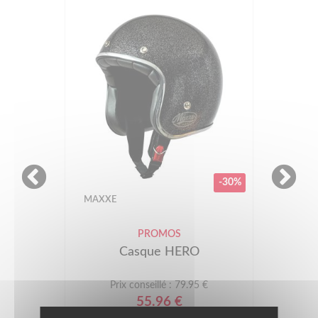
-30%
MAXXE
PROMOS
Casque HERO
Prix conseillé : 79.95 €
55.96 €