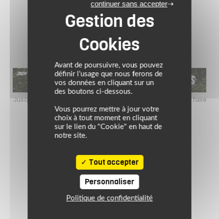
NOIR BRILLANT
continuer sans accepter
(1)
Avant de poursuivre, vous pouvez
définir l’usage que nous ferons de
vos données en cliquant sur un
des boutons ci-dessous.
faire
Jusqu’au 24 août 2026, profitez de l’ambiance estivale pour faire
Jusq
le plein de bons plans sur l’équipement motard !
Vous pourrez mettre à jour votre
choix à tout moment en cliquant
sur le lien du "Cookie" en haut de
notre site.
Tout accepter
Personnaliser
Politique de confidentialité