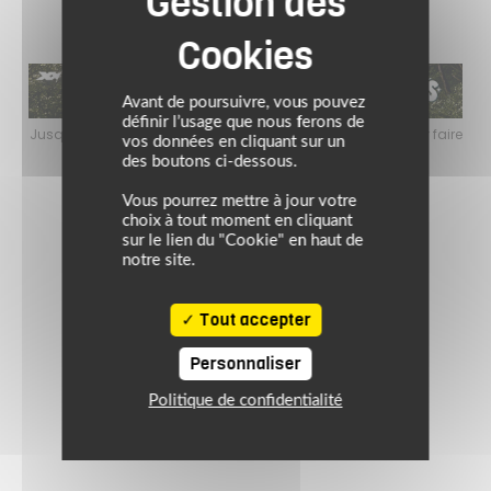
Avant de poursuivre, vous pouvez
définir l’usage que nous ferons de
ire
Jusqu’au 24 août 2026, profitez de l’ambiance estivale pour faire
Jusqu
vos données en cliquant sur un
le plein de bons plans sur l’équipement motard !
des boutons ci-dessous.
Vous pourrez mettre à jour votre
choix à tout moment en cliquant
sur le lien du "Cookie" en haut de
notre site.
Tout accepter
Personnaliser
Politique de confidentialité