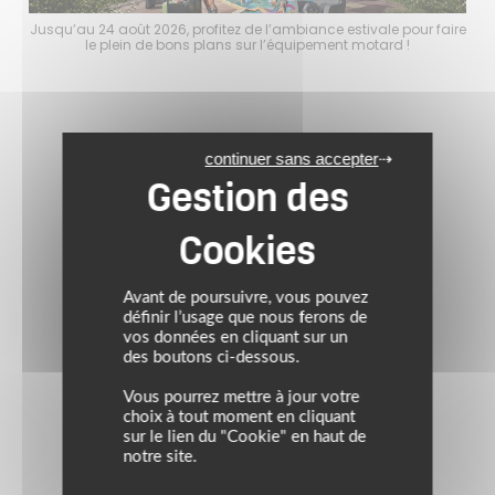
faire
Jusqu’au 24 août 2026, profitez de l’ambiance estivale pour faire
Jusq
le plein de bons plans sur l’équipement motard !
continuer sans accepter
Avant de poursuivre, vous pouvez
définir l’usage que nous ferons de
vos données en cliquant sur un
des boutons ci-dessous.
Vous pourrez mettre à jour votre
choix à tout moment en cliquant
sur le lien du "Cookie" en haut de
notre site.