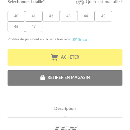
Sélectionner la taille*
Quelle est ma taille ?
40
41
42
43
44
45
46
47
Profitez du paiement en 3x sans frais avec
ACHETER
RETIRER EN MAGASIN
Description