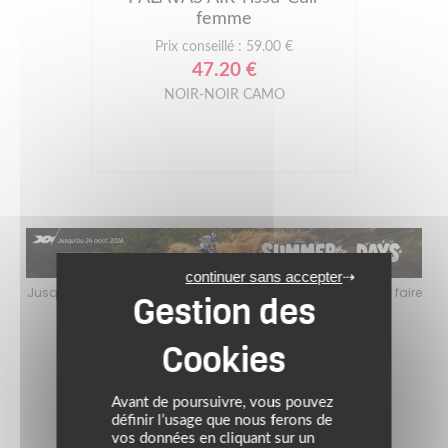
femme
Prix conseillé : 59.00 €
47.20 €
NOIR-NOIR CAMO
continuer sans accepter
faire
Jusqu’au 24 août 2026, profitez de l’ambiance estivale pour faire
Jusq
le plein de bons plans sur l’équipement motard !
Avant de poursuivre, vous pouvez
définir l’usage que nous ferons de
vos données en cliquant sur un