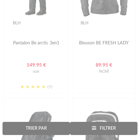
BLH
BLH
Pantalon Be arctic 3en1
Blouson BE FRESH LADY
149.95 €
89.95 €
noir
NOIR
(1)
TRIER PAR
FILTRER