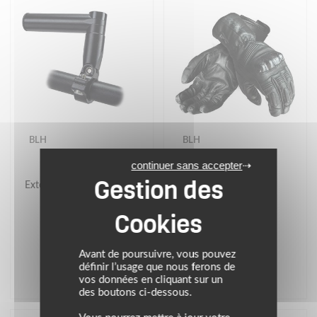
BLH
BLH
continuer sans accepter
Extension de Guidon pour
Gants BE COLD 2
support BLH
34.95 €
54.95 €
noir
Avant de poursuivre, vous pouvez
définir l’usage que nous ferons de
vos données en cliquant sur un
(1)
des boutons ci-dessous.