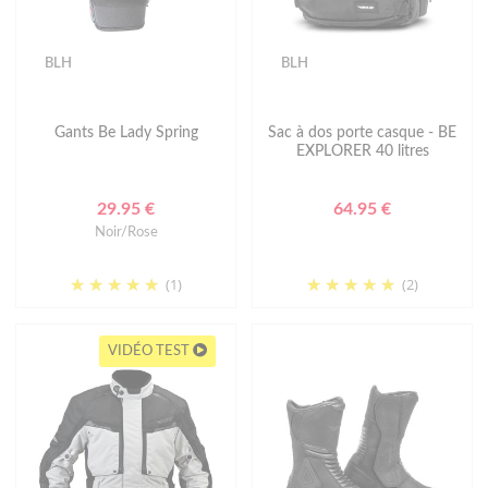
BLH
BLH
Gants Be Lady Spring
Sac à dos porte casque - BE
EXPLORER 40 litres
29.95 €
64.95 €
Noir/Rose
(1)
(2)
VIDÉO TEST