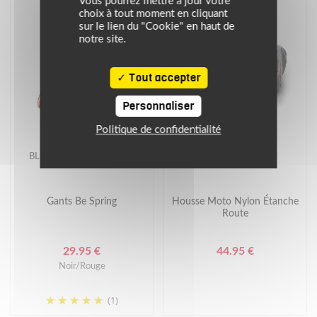
Vous pourrez mettre à jour votre
choix à tout moment en cliquant
sur le lien du "Cookie" en haut de
notre site.
Tout accepter
Personnaliser
Politique de confidentialité
BLH
BLH
Gants Be Spring
Housse Moto Nylon Étanche
Route
29.95 €
44.95 €
Noir/Rouge
(1)