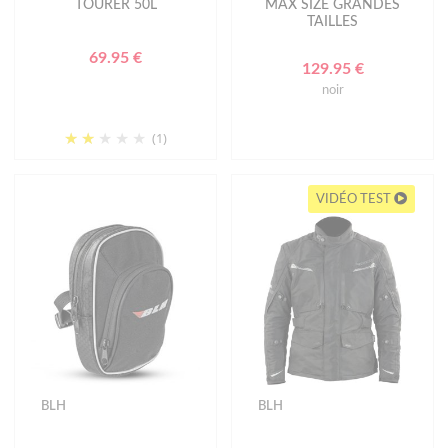
TOURER 50L
MAX SIZE GRANDES
TAILLES
69.95 €
129.95 €
noir
(1)
VIDÉO TEST
BLH
BLH