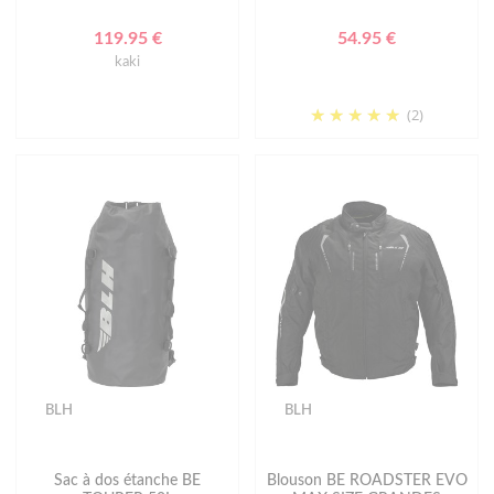
119.95 €
54.95 €
kaki
(2)
BLH
BLH
Sac à dos étanche BE
Blouson BE ROADSTER EVO