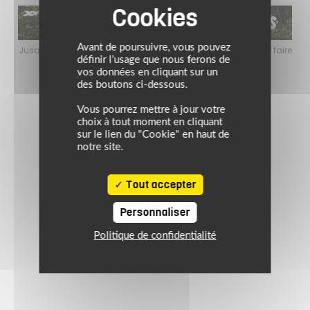
Avant de poursuivre, vous pouvez
faire
Jusqu’au 24 août 2026, profitez de l’ambiance estivale pour faire
Jusq
le plein de bons plans sur l’équipement motard !
définir l’usage que nous ferons de
vos données en cliquant sur un
des boutons ci-dessous.
Vous pourrez mettre à jour votre
choix à tout moment en cliquant
sur le lien du "Cookie" en haut de
notre site.
Tout accepter
Personnaliser
Politique de confidentialité