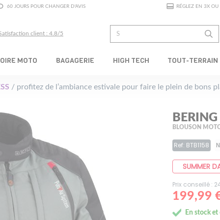
60 JOURS POUR CHANGER D'AVIS
RÉGLEZ EN 3X OU 
Satisfaction client : 4.8/5
OIRE MOTO
BAGAGERIE
HIGH TECH
TOUT-TERRAIN
SS
/ profitez de l’ambiance estivale pour faire le plein de bons 
BERING
BLOUSON MOTO
Ref: BTB1158
N
SUMMER D
Prix conseillé : 
199,99 
En stock et