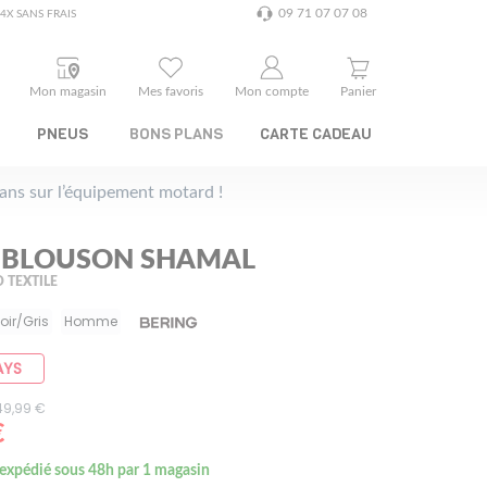
09 71 07 07 08
4X SANS FRAIS
Mon magasin
Mes favoris
Mon compte
Panier
PNEUS
BONS PLANS
CARTE CADEAU
plans sur l’équipement motard !
 BLOUSON SHAMAL
 TEXTILE
oir/Gris
Homme
AYS
249,99 €
€
 expédié sous 48h par 1 magasin