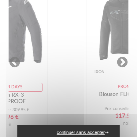
-50%
IXON
PROMOS
Blouson FLICKER 3en1
Prix conseillé : 234.99 €
117.50 €
noir
continuer sans accepter