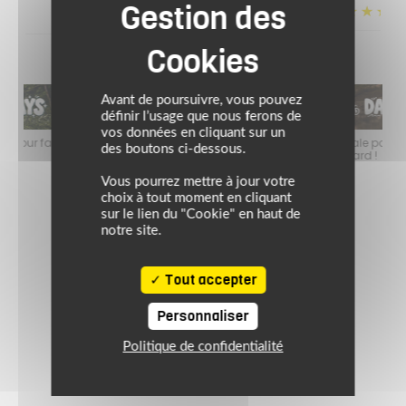
(2)
Avant de poursuivre, vous pouvez
définir l’usage que nous ferons de
vos données en cliquant sur un
faire
Jusqu’au 24 août 2026, profitez de l’ambiance estivale pour faire
Jusq
des boutons ci-dessous.
le plein de bons plans sur l’équipement motard !
Vous pourrez mettre à jour votre
choix à tout moment en cliquant
sur le lien du "Cookie" en haut de
notre site.
Tout accepter
Personnaliser
Politique de confidentialité