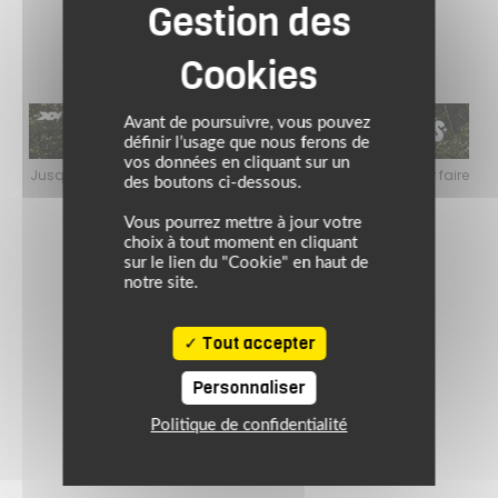
(5)
(3)
Avant de poursuivre, vous pouvez
définir l’usage que nous ferons de
vos données en cliquant sur un
e pour faire
Jusqu’au 24 août 2026, profitez de l’ambiance estivale pour f
des boutons ci-dessous.
rd !
le plein de bons plans sur l’équipement motard !
Vous pourrez mettre à jour votre
choix à tout moment en cliquant
sur le lien du "Cookie" en haut de
notre site.
Tout accepter
Personnaliser
Politique de confidentialité