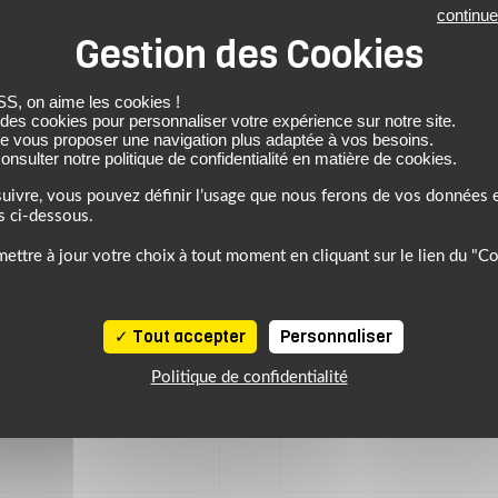
continue
 on aime les cookies !
 des cookies pour personnaliser votre expérience sur notre site.
de vous proposer une navigation plus adaptée à vos besoins.
nsulter notre politique de confidentialité en matière de cookies.
-20%
uivre, vous pouvez définir l’usage que nous ferons de vos données e
s ci-dessous.
RA
BERING
ettre à jour votre choix à tout moment en cliquant sur le lien du "C
PROMOS
Gants TAMPICO
Gants RAID
Tout accepter
Personnaliser
Prix conseillé : 79.99 €
63.99 €
79.99 €
Politique de confidentialité
noir
noir