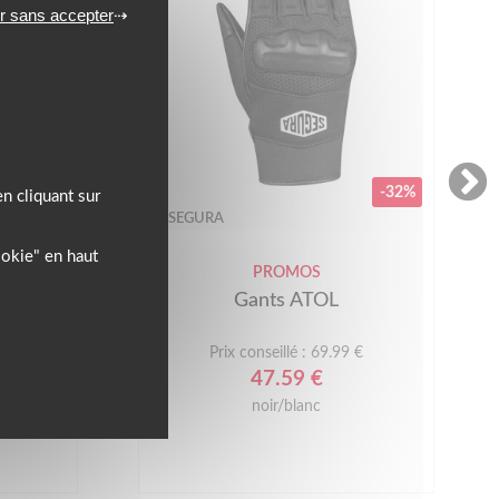
r sans accepter
-32%
n cliquant sur
SEGURA
ookie" en haut
PROMOS
Gants ATOL
Prix conseillé : 69.99 €
47.59 €
noir/blanc