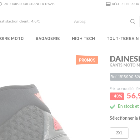
60 JOURS POUR CHANGER D'AVIS
RÉGLEZ EN 3X OU 
Satisfaction client : 4.8/5
OIRE MOTO
BAGAGERIE
HIGH TECH
TOUT-TERRAIN
DAINES
PROMOS
GANTS MOTO M
Ref: 1815900 62
Prix conseillé : 
56,
-40%
En stock et
Sélectionner la t
2XL