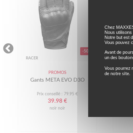
Chez MAXXESS,
Nous utilisons
Notre but est 
Vous pouvez co
-50%
Avant de pours
un des bouton
RACER
SEGU
Vous pourrez m
PROMOS
de notre site.
Gants META EVO D3O
Prix conseillé : 79.95 €
39.98 €
noir noir