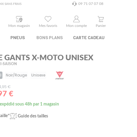
09 71 07 07 08
4X SANS FRAIS
Mon magasin
Mes favoris
Mon compte
Panier
PNEUS
BONS PLANS
CARTE CADEAU
E GANTS X-MOTO UNISEX
I-SAISON
8
Noir/Rouge
Unisexe
94,95 €
97 €
 expédié sous 48h par 1 magasin
aille*
Guide des tailles