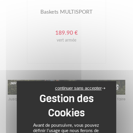
Baskets MULTISPORT
189.90 €
vert armée
continuer sans accepter
ire
Jusqu’au 24 août 2026, profitez de l’ambiance estivale pour faire
Jusqu
le plein de bons plans sur l’équipement motard !
Avant de poursuivre, vous pouvez
définir l’usage que nous ferons de