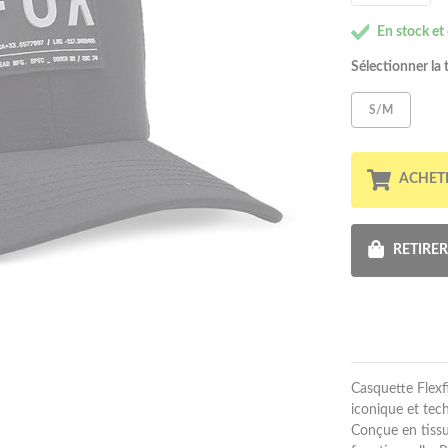
En stock et
Sélectionner la t
S/M
ACHET
RETIRE
Casquette Flexf
iconique et tech
Conçue en tissu