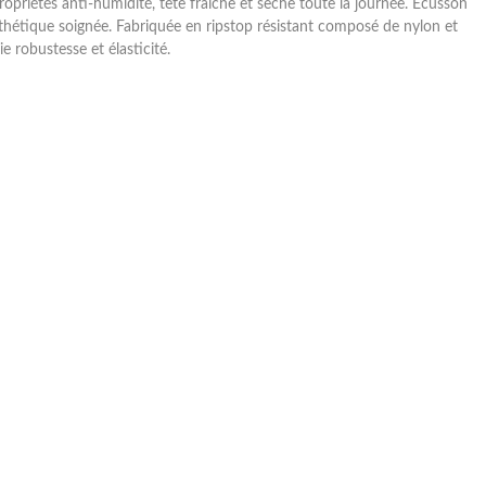
ropriétés anti-humidité, tête fraîche et sèche toute la journée. Écusson
sthétique soignée. Fabriquée en ripstop résistant composé de nylon et
ie robustesse et élasticité.