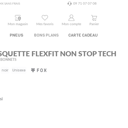
09 71 07 07 08
4X SANS FRAIS
Mon magasin
Mes favoris
Mon compte
Panier
PNEUS
BONS PLANS
CARTE CADEAU
SQUETTE FLEXFIT NON STOP TECH
 BONNETS
noir
Unisexe
si