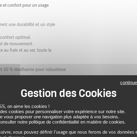
ue et confort pour un usage
urent une durabilité et un style
confort optimal.
erté de mouvement.
e au frais et au sec toute la
et 10 % élasthanne pour robustesse
continue
TS UNISEXE
FOX
 on aime les cookies !
 des cookies pour personnaliser votre expérience sur notre site.
de vous proposer une navigation plus adaptée à vos besoins.
nsulter notre politique de confidentialité en matière de cookies.
NOTRE SÉLECTION DE PRODUITS SIMILAIRES
uivre, vous pouvez définir l’usage que nous ferons de vos données e