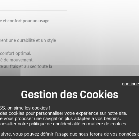
ue et confort pour un usage
urent une durabilité et un style
confort optimal.
erté de mouvement.
e au frais et au sec toute la
continue
et 10 % élasthanne pour robustesse
 on aime les cookies !
 des cookies pour personnaliser votre expérience sur notre site.
TS UNISEXE
FOX
de vous proposer une navigation plus adaptée à vos besoins.
nsulter notre politique de confidentialité en matière de cookies.
uivre, vous pouvez définir l’usage que nous ferons de vos données e