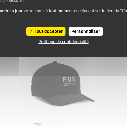
s ci-dessous.
NOTRE SÉLECTION DE PRODUITS SIMILAIRES
ettre à jour votre choix à tout moment en cliquant sur le lien du "C
À DÉCOUVRIR
Tout accepter
Personnaliser
Politique de confidentialité
FOX