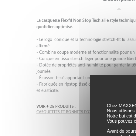
La casquette Flexfit Non Stop Tech allie style techniq
quotidien optimisé.
- Le logo iconique et la technologie stretch-fit lui ass
affirmé.
- Combine coupe moderne et fonctionnalité pour un 
- Conçue en tissu stretch léger pour une grande lib
- Dotée de propriétés anti-humidité pour garder la têt
journée.
- Écusson tissé apportant une finition soignée.
- Fabriquée en ripstop tissé composé de 90 % nylon 
et élasticité.
Chez MAXXESS,
VOIR + DE PRODUITS :
Nous utilisons
CASQUETTES ET BONNETS FOX
CASQUETTES ET BONNE
Notre but est 
Vous pouvez co
Avant de pours