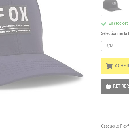
En stock et
Sélectionner la t
S/M
ACHET
RETIRE
Casquette Flexf