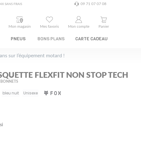
09 71 07 07 08
4X SANS FRAIS
Mon magasin
Mes favoris
Mon compte
Panier
PNEUS
BONS PLANS
CARTE CADEAU
plans sur l’équipement motard !
SQUETTE FLEXFIT NON STOP TECH
 BONNETS
bleu nuit
Unisexe
si