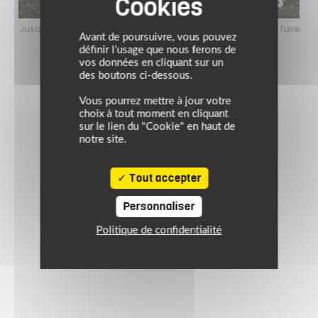
faire
Jusqu’au 24 août 2026, profitez de l’ambiance estivale pour faire
Jusq
Avant de poursuivre, vous pouvez
le plein de bons plans sur l’équipement motard !
définir l’usage que nous ferons de
vos données en cliquant sur un
des boutons ci-dessous.
Vous pourrez mettre à jour votre
choix à tout moment en cliquant
sur le lien du "Cookie" en haut de
notre site.
Tout accepter
Personnaliser
Politique de confidentialité