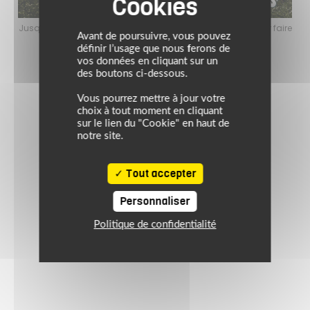
faire
Jusqu’au 24 août 2026, profitez de l’ambiance estivale pour faire
Jusq
Avant de poursuivre, vous pouvez
le plein de bons plans sur l’équipement motard !
définir l’usage que nous ferons de
vos données en cliquant sur un
des boutons ci-dessous.
Vous pourrez mettre à jour votre
choix à tout moment en cliquant
sur le lien du "Cookie" en haut de
notre site.
Tout accepter
Personnaliser
Politique de confidentialité