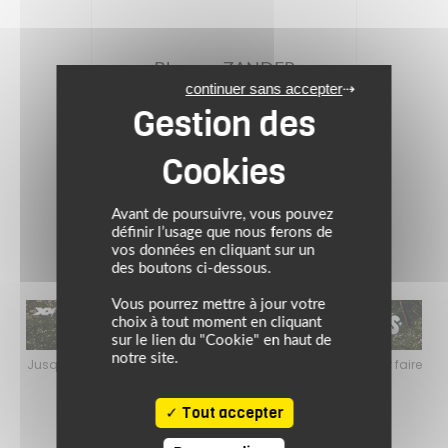
Blouson ZANDER
continuer sans accepter
209.99 €
Noir
Avant de poursuivre, vous pouvez
définir l’usage que nous ferons de
vos données en cliquant sur un
des boutons ci-dessous.
Vous pourrez mettre à jour votre
choix à tout moment en cliquant
sur le lien du "Cookie" en haut de
notre site.
faire
Jusqu’au 24 août 2026, profitez de l’ambiance estivale pour faire
Jusq
le plein de bons plans sur l’équipement motard !
Tout accepter