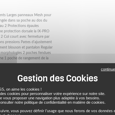
ements Larges panneaux Mesh pour
rangée dans sa poche au dos du
u 2 Protections épaules
e protection dorsale la IX-PRO
2 Col court avec fermeture par
ns pressions Pattes d'ajustement
ement blouson et pantalon Regular
es morphologies 2 poches fendues
che 1 poche de rangement de la
continue
 on aime les cookies !
 des cookies pour personnaliser votre expérience sur notre site.
de vous proposer une navigation plus adaptée à vos besoins.
nsulter notre politique de confidentialité en matière de cookies.
uivre, vous pouvez définir l’usage que nous ferons de vos données e