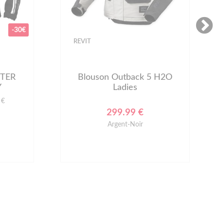
-30€
REVIT
STER
Blouson Outback 5 H2O
Y
Ladies
 €
299.99 €
Argent-Noir