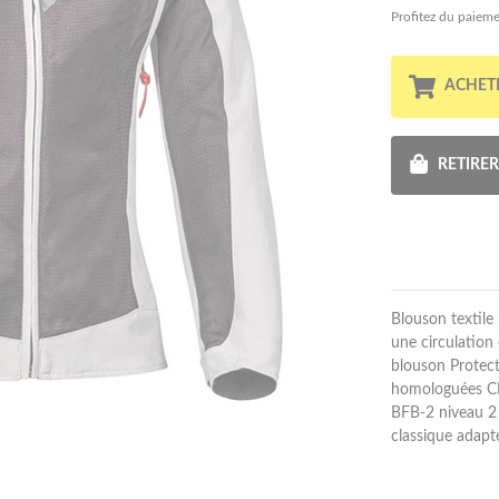
Profitez du paieme
ACHET
RETIRE
Blouson textile
une circulation
blouson Protec
homologuées CE 
BFB-2 niveau 2 
classique adapt