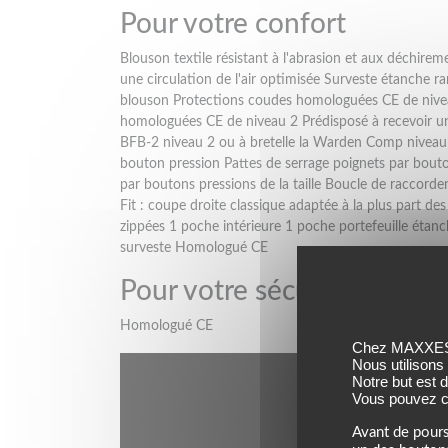
Pour votre confort
Blouson textile résistant à l'abrasion et aux déchir
une circulation de l'air optimisée Surveste étanche 
blouson Protections coudes homologuées CE de nivea
homologuées CE de niveau 2 Prédisposé à recevoir un
BFB-2 niveau 2 ou à bretelle la Warden Comp niveau 
bouton pression Pattes de serrage poignets par bouto
par boutons pressions de la taille Boucle de raccord
Fit : coupe droite classique adaptée à la plus part d
zippées 1 poche intérieure 1 poche portefeuille étan
surveste Homologué CE
Pour votre sécurité
Homologué CE
Chez MAXXESS,
Nous utilisons
Notre but est 
Vous pouvez co
Avant de pours