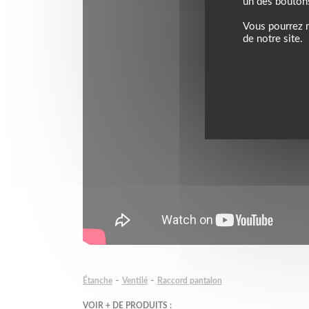
un des bouton
Vous pourrez m
de notre site.
-
-
Étanche
Ventilé
Raccord pantalon
VOIR + DE PRODUITS :