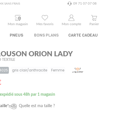
09 71 07 07 08
4X SANS FRAIS
Mon magasin
Mes favoris
Mon compte
Panier
PNEUS
BONS PLANS
CARTE CADEAU
LOUSON ORION LADY
 TEXTILE
 4025
gris clair/anthracite
Femme
€
 expédié sous 48h par 1 magasin
aille*
Quelle est ma taille ?