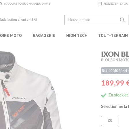
60 JOURS POUR CHANGER D'AVIS
RÉGLEZ EN 3X OU 
Satisfaction client : 4.8/5
OIRE MOTO
BAGAGERIE
HIGH TECH
TOUT-TERRAIN
IXON B
BLOUSON MOTO
Ref: 100102044
189,99 
En stock et
Sélectionner la t
XS