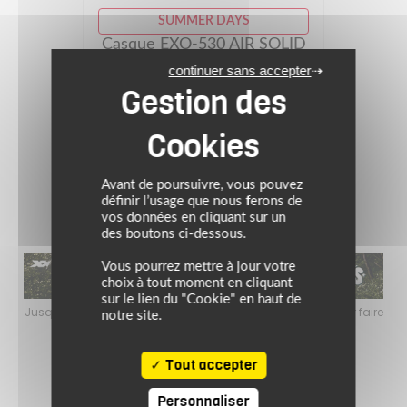
SUMMER DAYS
Casque GT-AIR 3
continuer sans accepter
Prix conseillé : 629.00 €
503.20 €
gris mat
(1)
Avant de poursuivre, vous pouvez
définir l’usage que nous ferons de
vos données en cliquant sur un
des boutons ci-dessous.
Vous pourrez mettre à jour votre
choix à tout moment en cliquant
sur le lien du "Cookie" en haut de
faire
Jusqu’au 24 août 2026, profitez de l’ambiance estivale pour faire
Jusq
notre site.
le plein de bons plans sur l’équipement motard !
Tout accepter
Personnaliser