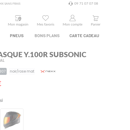
09 71 07 07 08
4X SANS FRAIS
Mon magasin
Mes favoris
Mon compte
Panier
PNEUS
BONS PLANS
CARTE CADEAU
ASQUE Y.100R SUBSONIC
RAL
8307
noir/rose mat
€
si