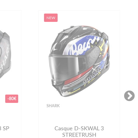
NEW
SHOEI
 3
Casque Gt-Air 3 Mike Tc-4