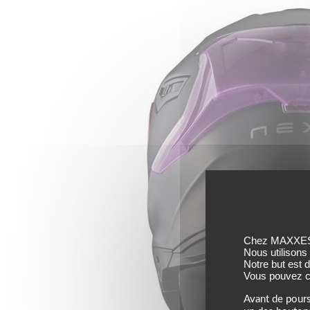
Chez MAXXESS,
Nous utilisons
Notre but est 
Vous pouvez co
Avant de pours