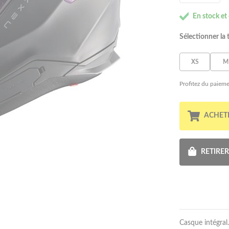
En stock et
Sélectionner la t
XS
M
Profitez du paieme
ACHET
RETIRE
Casque intégral