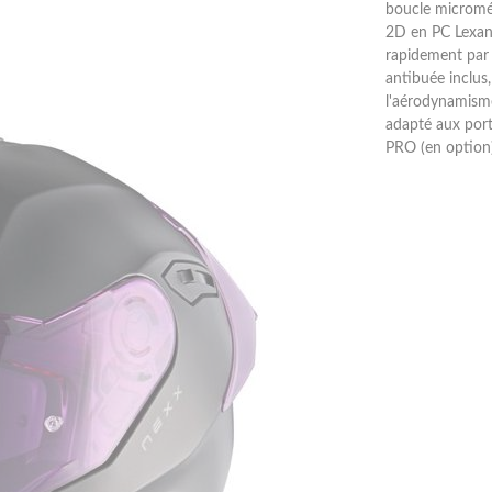
boucle micromét
2D en PC Lexan i
rapidement par 
antibuée inclus,
l'aérodynamisme
adapté aux por
PRO (en option