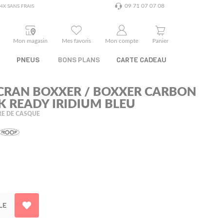
09 71 07 07 08
4X SANS FRAIS
Mon magasin
Mes favoris
Mon compte
Panier
PNEUS
BONS PLANS
CARTE CADEAU
CRAN BOXXER / BOXXER CARBON
K READY IRIDIUM BLEU
RE DE CASQUE
LE