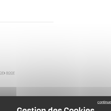
OOF
ROOF
continue