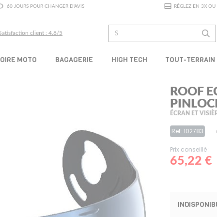
60 JOURS POUR CHANGER D'AVIS
RÉGLEZ EN 3X OU 
Satisfaction client : 4.8/5
OIRE MOTO
BAGAGERIE
HIGH TECH
TOUT-TERRAIN
ROOF E
PINLOC
ÉCRAN ET VISIÈ
Ref: 102783
Prix conseillé :
65,22 €
INDISPONIB