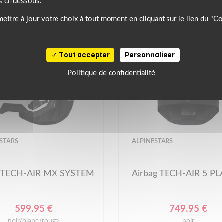
s ci-dessous.
ettre à jour votre choix à tout moment en cliquant sur le lien du "C
Tout accepter
Personnaliser
Politique de confidentialité
STARS
ALPINESTARS
g TECH-AIR MX SYSTEM
Airbag TECH-AIR 5 P
599.95 €
749.95 €
noir/blanc/rouge
noir