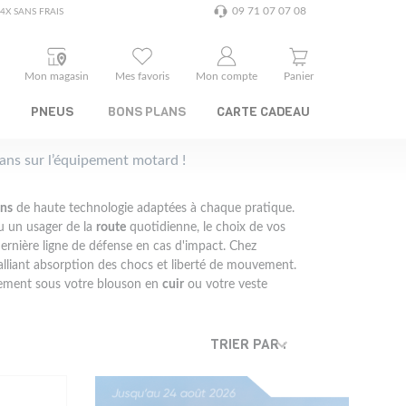
09 71 07 07 08
4X SANS FRAIS
Mon magasin
Mes favoris
Mon compte
Panier
PNEUS
BONS PLANS
CARTE CADEAU
plans sur l’équipement motard !
ons
de haute technologie adaptées à chaque pratique.
u un usager de la
route
quotidienne, le choix de vos
dernière ligne de défense en cas d'impact. Chez
alliant absorption des chocs et liberté de mouvement.
tement sous votre blouson en
cuir
ou votre veste
TRIER PAR :