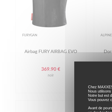
FURYGAN
ALPINE
Airbag FURY AIRBAG EVO
Dor
369.90 €
noir
Chez MAXXESS,
Nous utilisons
Notre but est 
Vous pouvez co
Avant de pours