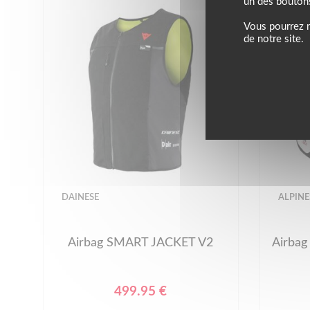
un des bouton
Vous pourrez m
de notre site.
DAINESE
ALPINE
Airbag SMART JACKET V2
Airba
499.95 €