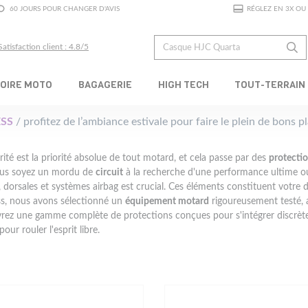
60 JOURS POUR CHANGER D'AVIS
RÉGLEZ EN 3X OU 
Satisfaction client : 4.8/5
OIRE MOTO
BAGAGERIE
HIGH TECH
TOUT-TERRAIN
SS
/ profitez de l’ambiance estivale pour faire le plein de bons 
rité est la priorité absolue de tout motard, et cela passe par des
protecti
us soyez un mordu de
circuit
à la recherche d'une performance ultime o
 dorsales et systèmes airbag est crucial. Ces éléments constituent votre 
s, nous avons sélectionné un
équipement motard
rigoureusement testé, 
rez une gamme complète de protections conçues pour s'intégrer discrè
 pour rouler l'esprit libre.