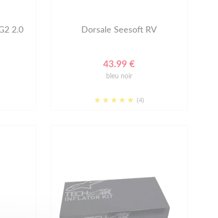
2 2.0
Dorsale Seesoft RV
43.99 €
bleu noir
(4)