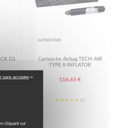
ALPINESTARS
ACK G1
Cartouche Airbag TECH-AIR
TYPE II INFLATOR
r sans accepter
116.65 €
(1)
n cliquant sur