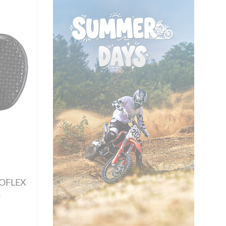
IOFLEX
R