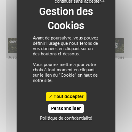
continuer sans accepter
Avant de poursuivre, vous pouvez
définir l’usage que nous ferons de
vos données en cliquant sur un
des boutons ci-dessous.
faire
Jusqu’au 24 août 2026, profitez de l’ambiance estivale pour faire
Jusq
le plein de bons plans sur l’équipement motard !
Vous pourrez mettre à jour votre
choix à tout moment en cliquant
sur le lien du "Cookie" en haut de
notre site.
Tout accepter
Personnaliser
Politique de confidentialité