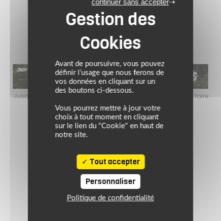
continuer sans accepter
Avant de poursuivre, vous pouvez
définir l’usage que nous ferons de
vos données en cliquant sur un
des boutons ci-dessous.
faire
Jusqu’au 24 août 2026, profitez de l’ambiance estivale pour faire
Jusq
le plein de bons plans sur l’équipement motard !
Vous pourrez mettre à jour votre
choix à tout moment en cliquant
sur le lien du "Cookie" en haut de
notre site.
Tout accepter
Personnaliser
Politique de confidentialité