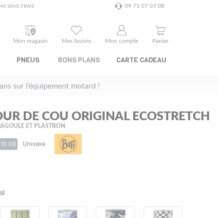
09 71 07 07 08
4X SANS FRAIS
Mon magasin
Mes favoris
Mon compte
Panier
PNEUS
BONS PLANS
CARTE CADEAU
plans sur l’équipement motard !
OUR DE COU ORIGINAL ECOSTRETCH
CAGOULE ET PLASTRON
.10.00
Unisexe
si