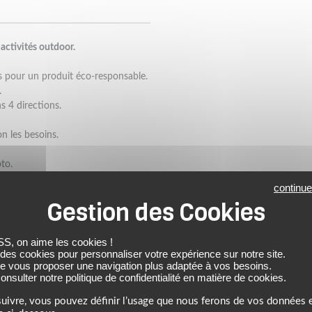
activités outdoor.
es pour un produit éco-responsable.
.
s 4 directions.
n les besoins.
to.
continue
 on aime les cookies !
 des cookies pour personnaliser votre expérience sur notre site.
de vous proposer une navigation plus adaptée à vos besoins.
nsulter notre politique de confidentialité en matière de cookies.
uivre, vous pouvez définir l’usage que nous ferons de vos données e
NOTRE SÉLECTION DE PRODUITS SIMILAIRES