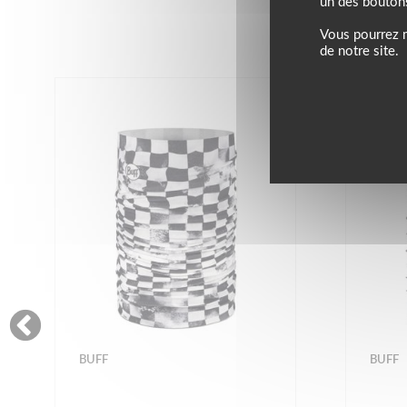
un des bouton
Vous pourrez m
de notre site.
BUFF
BUFF