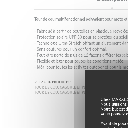
Tour de cou multifonctionnel polyvalent pour moto et 
- Fabriqué à partir de bouteilles en plastique recyclé
- Protection solaire UPF 50 pour se protéger du soleil
- Technologie Ultra-Stretch offrant un ajustement dan
- Sans coutures pour un confort optimal.
- Peut être porté de plus de 12 façons différentes selo
- Flexible et léger pour toutes les conditions météo.
- Idéal pour toutes les activités outdoor et pour la mo
VOIR + DE PRODUITS :
TOUR DE COU, CAGOULE ET PLASTRON BUFF
TOUR DE COU, CAGOULE ET PLASTRON UNISEXE
BUFF
Chez MAXXESS,
Nous utilisons
Notre but est 
Vous pouvez co
Avant de pours