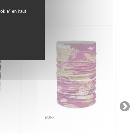
ookie" en haut
BUFF