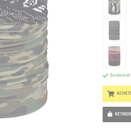
En stock et
ACHET
RETIRE