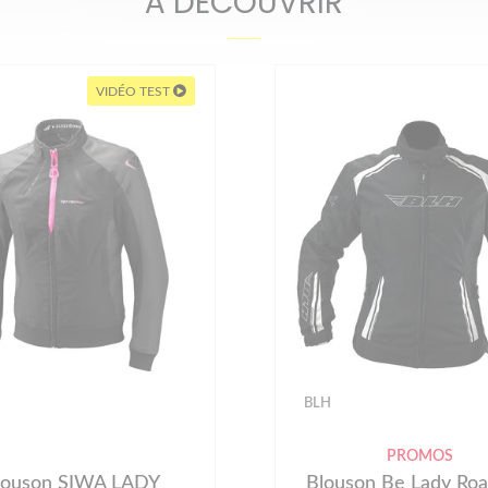
À DÉCOUVRIR
VIDÉO TEST
BLH
PROMOS
louson SIWA LADY
Blouson Be Lady Roa