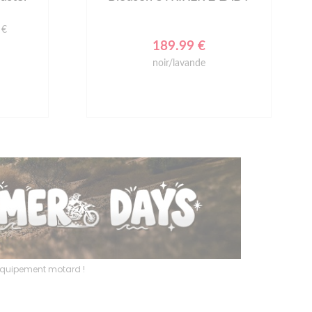
 €
189.99 €
noir/lavande
l’équipement motard !