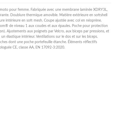
e moto pour femme. Fabriquée avec une membrane laminée XDRY3L,
irante. Doublure thermique amovible. Matière extérieure en softshell
ure intérieure en soft mesh. Coupe ajustée avec col en néoprène.
nom® de niveau 1 aux coudes et aux épaules. Poche pour protection
ion). Ajustements aux poignets par Velcro, aux biceps par pressions, et
un élastique intérieur. Ventilations sur le dos et sur les biceps.
es dont une poche portefeuille étanche. Éléments réflectifs
ologuée CE, classe AA, EN 17092-3:2020.