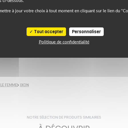
s ci-dessous.
 dos et un zip sur les biceps,
ettre à jour votre choix à tout moment en cliquant sur le lien du "C
es poches : deux poches pour les
Tout accepter
Personnaliser
tanche, deux poches intérieures et
Politique de confidentialité
té et la sécurité.
N 17092-3:2020.
LE FEMME
IXON
NOTRE SÉLECTION DE PRODUITS SIMILAIRES