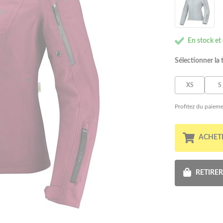
En stock et
Sélectionner la t
XS
S
Profitez du paieme
ACHET
RETIRE