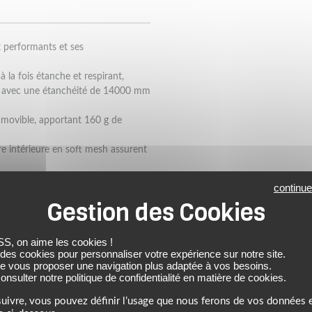
 performants et ses
la fois étanche et respirant,
ts avec une étanchéité de 14000 mm
 amovible, apportant 160 g de
re intérieure en soft mesh assurent
continue
u 1 aux coudes et aux épaules.
otection dorsale compatible
n, garantissant une sécurité
 on aime les cookies !
 des cookies pour personnaliser votre expérience sur notre site.
 avec un col en néoprène rehaussé
de vous proposer une navigation plus adaptée à vos besoins.
nsulter notre politique de confidentialité en matière de cookies.
ec des fermetures Velcro, aux
uivre, vous pouvez définir l’usage que nous ferons de vos données e
tique intérieur.