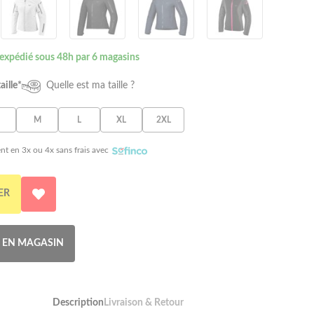
 expédié sous 48h par 6 magasins
aille*
Quelle est ma taille ?
M
L
XL
2XL
nt en 3x ou 4x sans frais avec
ER
R EN MAGASIN
Description
Livraison & Retour