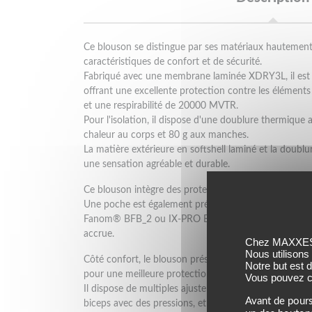
Ce blouson se distingue par ses matériaux hautement
caractéristiques de confort et de sécurité.
Fabriqué avec une membrane laminée XDRY3L, il est à 
offrant une excellente protection contre les élémen
et une respirabilité de 20000 MVTR.
Pour l'isolation, il dispose d'une doublure thermique
chaleur au corps et 80 g aux manches.
La matière extérieure en softshell laminé et la doublu
une sensation agréable et durable.
Ce blouson intègre des protections Fanom® de nivea
Une poche est également prévue pour ajouter une pr
Fanom® BFB_2 ou IX-PRO BFB-2, disponibles en optio
accrue.
Chez MAXXESS,
Nous utilisons
Côté confort, le blouson présente une coupe ajustée
Notre but est 
pour une meilleure protection du cou.
Vous pouvez co
Il dispose de multiples ajustements : aux poignets av
Avant de pours
biceps avec des pressions, et aux hanches avec un élas