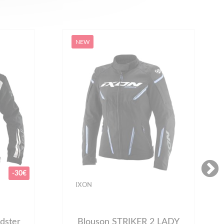
NEW
-30€
IXON
dster
Blouson STRIKER 2 LADY