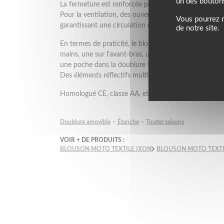
un des bouton
La fermeture est renforcée par un flap intérieur.
Pour la ventilation, des ouvertures sont placées sur le
Vous pourrez m
garantissant une circulation d'air optimale.
de notre site.
En termes de praticité, le blouson offre de nombreus
mains, une sur l'avant-bras, une poche portefeuille é
une poche dans la doublure thermique.
Des éléments réflectifs multiples augmentent la visibili
Homologué CE, classe AA, et conforme à la norme E
-
-
Doublure amovible
Étanche
Toutes saisons
VOIR + DE PRODUITS :
BLOUSON MOTO TEXTILE IXON
BLOUSON MOTO TEXTI