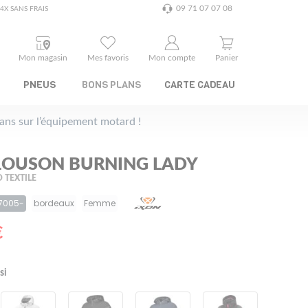
09 71 07 07 08
4X SANS FRAIS
Mon magasin
Mes favoris
Mon compte
Panier
PNEUS
BONS PLANS
CARTE CADEAU
plans sur l’équipement motard !
LOUSON BURNING LADY
 TEXTILE
 7005-
bordeaux
Femme
€
si