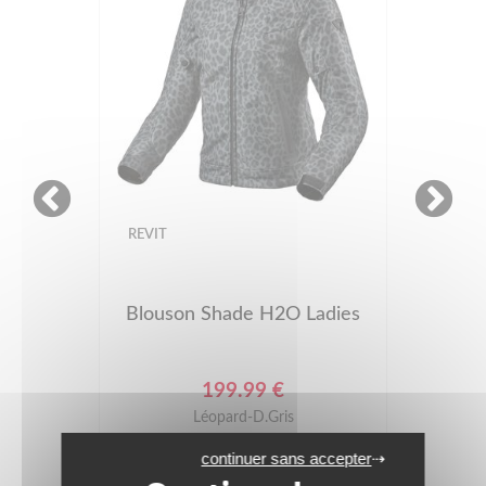
REVIT
Blouson Shade H2O Ladies
199.99 €
Léopard-D.Gris
continuer sans accepter