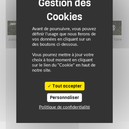
Avant de poursuivre, vous pouvez
définir l’usage que nous ferons de
faire
Jusqu’au 24 août 2026, profitez de l’ambiance estivale pour faire
Jusq
vos données en cliquant sur un
le plein de bons plans sur l’équipement motard !
des boutons ci-dessous.
Vous pourrez mettre à jour votre
choix à tout moment en cliquant
sur le lien du "Cookie" en haut de
notre site.
Tout accepter
Personnaliser
Politique de confidentialité