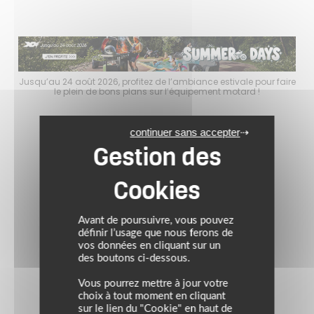
faire
Jusqu’au 24 août 2026, profitez de l’ambiance estivale pour faire
Jusq
le plein de bons plans sur l’équipement motard !
continuer sans accepter
Avant de poursuivre, vous pouvez
définir l’usage que nous ferons de
vos données en cliquant sur un
des boutons ci-dessous.
Vous pourrez mettre à jour votre
choix à tout moment en cliquant
sur le lien du "Cookie" en haut de